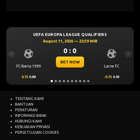
AGUE QUALIFIERS
UEFA CHAMPIONS LEAGU
26 — 22:59 WIB
August 11, 2026 — 2
: 0
0 : 0
Previous
Next
 NOW
BET NOW
Larne FC
Bodo Glimt
-0.75
0.93
0.75
0.77
TENTANG KAMI
BANTUAN
PERATURAN
INFORMASI BANK
HUBUNGI KAMI
KEBIJAKAN PRIVASI
PERSETUJUAN COOKIES