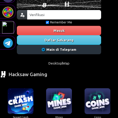
Remember Me
Masuk
Daftar Sekarang
Main di Telegram
Desktop
Wap
Hacksaw Gaming
Speed Crash
Mines
Coins