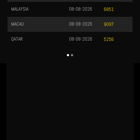
MALAYSIA
08-08-2026
6851
MACAU
08-08-2026
9097
QATAR
08-08-2026
5256