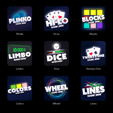
Plinko
Hi-Lo
Blocks
Limbo
Dice
Twenty-One
Colors
Wheel
Lines