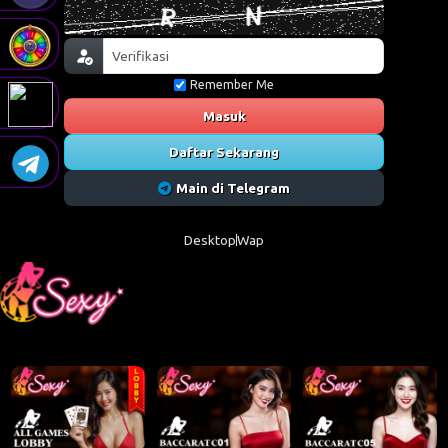
Remember Me
Masuk
Daftar Sekarang
Main di Telegram
Desktop
Wap