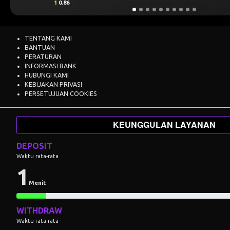
-1
0.96
-0.5
0.95
TENTANG KAMI
BANTUAN
PERATURAN
INFORMASI BANK
HUBUNGI KAMI
KEBIJAKAN PRIVASI
PERSETUJUAN COOKIES
KEUNGGULAN LAYANAN
DEPOSIT
Waktu rata-rata
1
Menit
WITHDRAW
Waktu rata-rata