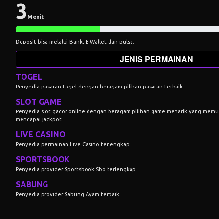
3
Menit
Deposit bisa melalui Bank, E-Wallet dan pulsa.
JENIS PERMAINAN
TOGEL
Penyedia pasaran togel dengan beragam pilihan pasaran terbaik.
SLOT GAME
Penyedia slot gacor online dengan beragam pilihan game menarik yang mem
mencapai jackpot.
LIVE CASINO
Penyedia permainan Live Casino terlengkap.
SPORTSBOOK
Penyedia provider Sportsbook Sbo terlengkap.
SABUNG
Penyedia provider Sabung Ayam terbaik.