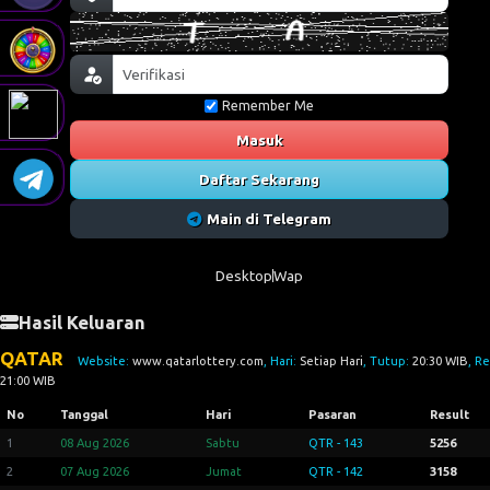
Remember Me
Masuk
Daftar Sekarang
Main di Telegram
Desktop
Wap
Hasil Keluaran
QATAR
Website:
www.qatarlottery.com
, Hari:
Setiap Hari
, Tutup:
20:30 WIB
, Re
21:00 WIB
No
Tanggal
Hari
Pasaran
Result
1
08 Aug 2026
Sabtu
QTR - 143
5256
2
07 Aug 2026
Jumat
QTR - 142
3158